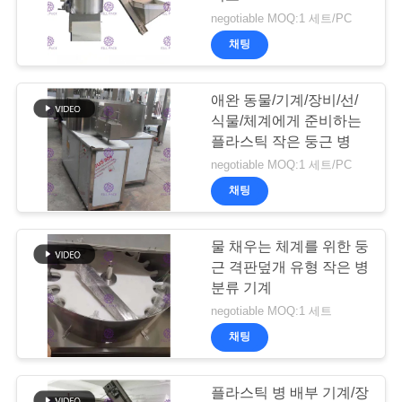
의
negotiable MOQ:1 세트/PC
하
채팅
40
기
애완 동물/기계/장비/선/
주스 충전물 기계
식물/체계에게 준비하는
소
플라스틱 작은 둥근 병
식
negotiable MOQ:1 세트/PC
채팅
지
물 채우는 체계를 위한 둥
44
금
근 격판덮개 유형 작은 병
탄산 음료 충전물 기
분류 기계
얘
negotiable MOQ:1 세트
계
기
채팅
해
플라스틱 병 배부 기계/장