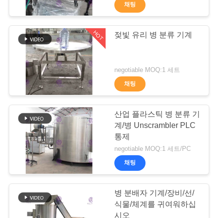
채팅
공
장
HOT
젖빛 유리 병 분류 기계
58
견
5 갤런 물 작성 기계
학
negotiable MOQ:1 세트
채팅
품
산업 플라스틱 병 분류 기
질
계/병 Unscrambler PLC
통제
관
23
negotiable MOQ:1 세트/PC
리
채팅
뜨거운 충전물 기계
병 분배자 기계/장비/선/
문
식물/체계를 귀여워하십
시오