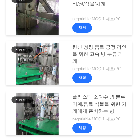
비/선/식물/체계
사
15
negotiable MOQ:1 세트/PC
이
채팅
청량 음료 채우는 선
트
탄산 청량 음료 공정 라인
맵
을 위한 고속 병 분류 기
계
negotiable MOQ:1 세트/PC
개
채팅
44
인
정
플라스틱 소다수 병 분류
병 작성 기계
기계/음료 식물을 위한 기
보
계에게 준비하는 병
보
negotiable MOQ:1 세트/PC
채팅
호