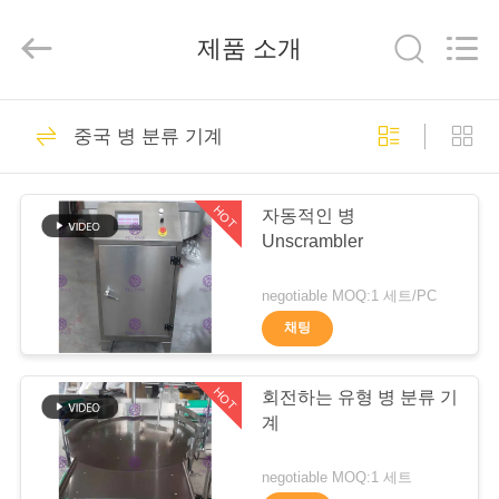
©
2014
-
제품 소개
2026
Zhangjiagang
City
FILL-
PACK
집
Machinery
99
Co.,
중국 병 분류 기계
Ltd.
All
Rights
물 충전물 기계
Reserved.
제
HOT
자동적인 병
품
Unscrambler
negotiable MOQ:1 세트/PC
회
채팅
36
사
HOT
회전하는 유형 병 분류 기
소
식용수 채우는 식물
계
개
negotiable MOQ:1 세트