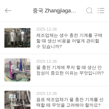
derlandse
ληνικά
日
중국 Zhangjiagang City FILL-PACK Machinery Co., Ltd 회사 뉴스
本語
한국
العرب
हिन्दी
Türkçe
ndonesia
집
iếng Việt
2025-12-26
ไทย
বাংলা
제조업체는 생수 충전 기계를 구매
فارسی
할 때 생산 비용을 어떻게 관리할
Polski
제
수 있습니까?
품
중
국
2025-12-26
좋
은
물 충전 기계에 투자 할 때 생산 안
회
품
정성이 중요한 이유는 무엇입니까?
질
물
사
충
전
물
소
기
2025-12-26
계
개
공
음료 제조업체가 물 충전 기계를 선
급
자.
택할 때 무엇을 고려해야 할까요?
Copyright