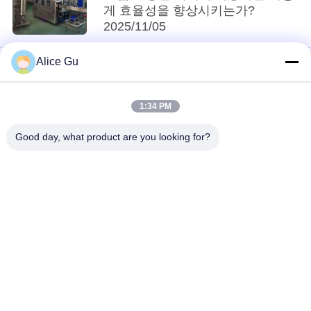
게 효율성을 향상시키는가?
사
2025/11/05
이
Alice Gu
loading...
트
1:34 PM
맵
모든
Good day, what product are you looking for?
개
물 충전물 기계
식용수 채우는 식물
인
5 갤런 물 작성 기계
뜨거운 충전물 기계
정
탄산 음료 충전물 기
보
주스 충전물 기계
계
보
청량 음료 채우는 선
병 작성 기계
호