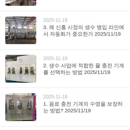
©
2014
공
-
2026
Zhangjiagang
장
City
2025-11-19
FILL-
PACK
3. 왜 신흥 시장의 생수 병입 라인에
견
Machinery
Co.,
서 자동화가 중요한가 2025/11/19
Ltd.
All
학
Rights
Reserved.
2025-11-19
품
2. 생수 사업에 적합한 물 충전 기계
를 선택하는 방법 2025/11/19
질
관
리
2025-11-19
1. 음료 충전 기계의 수명을 보장하
는 방법? 2025/11/19
문