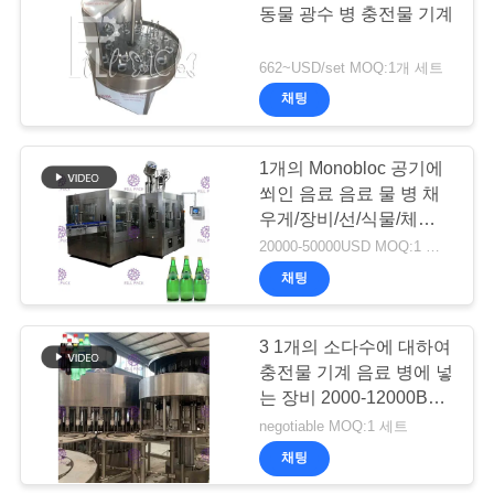
동물 광수 병 충전물 기계
사
662~USD/set MOQ:1개 세트
이
채팅
트
1개의 Monobloc 공기에
맵
쐬인 음료 음료 물 병 채
우게/장비/선/식물/체계에
대하여 애완 동물 플라스
20000-50000USD MOQ:1 세트
개
틱 유리 3
채팅
인
정
3 1개의 소다수에 대하여
충전물 기계 음료 병에 넣
보
는 장비 2000-12000BPH
를 탄화시켰습니다
보
negotiable MOQ:1 세트
채팅
호