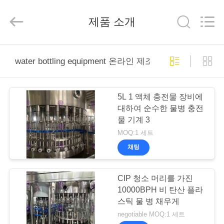
derlandse
ληνικά
日
제품 소개
本語
한국
العرب
हिन्दी
Türkçe
ndonesia
집
iếng Việt
water bottling equipment 온라인 제조
ไทย
বাংলা
فارسی
Polski
제
5L 1 액체 충전물 장비에
품
대하여 순수한 물병 충전
중
물 기계 3
국
좋
MOQ:1 세트
은
회
품
채팅
질
물
사
충
전
CIP 청소 머리를 가진
물
소
기
10000BPH 비 탄산 플라
계
개
공
스틱 물 병 채우게
급
자.
negotiable MOQ:1 세트
Copyright