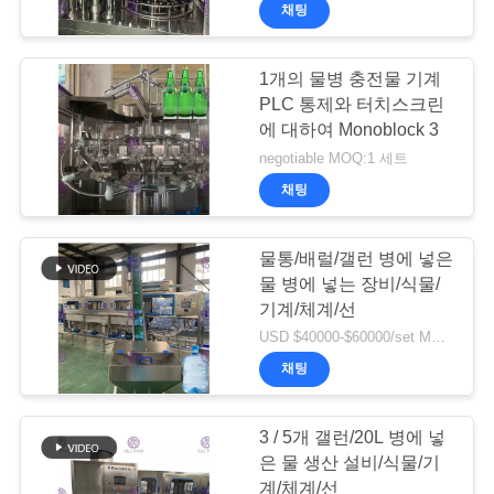
©
채팅
2014
공
-
2026
Zhangjiagang
장
City
1개의 물병 충전물 기계
FILL-
PACK
PLC 통제와 터치스크린
견
Machinery
Co.,
에 대하여 Monoblock 3
Ltd.
All
학
negotiable MOQ:1 세트
Rights
Reserved.
채팅
품
물통/배럴/갤런 병에 넣은
질
물 병에 넣는 장비/식물/
기계/체계/선
관
USD $40000-$60000/set MOQ:1 세트
리
채팅
3 / 5개 갤런/20L 병에 넣
문
은 물 생산 설비/식물/기
계/체계/선