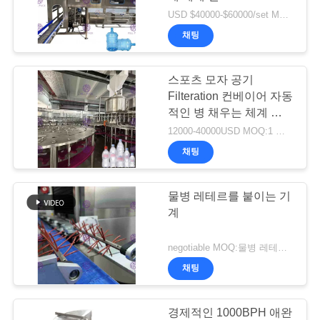
의
USD $40000-$60000/set MOQ:1 세트
하
채팅
기
스포츠 모자 공기
Filteration 컨베이어 자동
소
적인 병 채우는 체계 솔레
노이드 벨브 Hygene
식
12000-40000USD MOQ:1 세트
채팅
지
물병 레테르를 붙이는 기
금
계
얘
negotiable MOQ:물병 레테르를 붙이는 기계를 위한 1 세트/PC
기
채팅
해
경제적인 1000BPH 애완