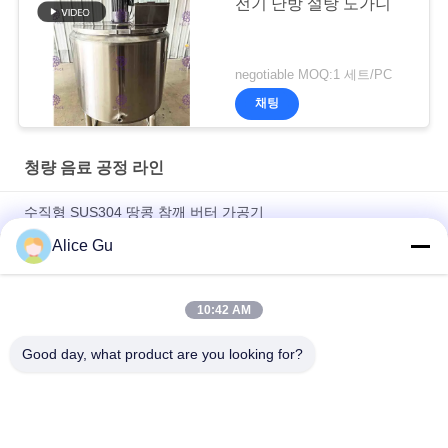
전기 난방 설탕 도가니
negotiable MOQ:1 세트/PC
채팅
청량 음료 공정 라인
수직형 SUS304 땅콩 참깨 버터 가공기
Alice Gu
1개의 Monobloc 병 충전물 기계/장비/선/식물/체계에 대하여 탄
산 물 주스 포도주 애완 동물 플라스틱 유리 3
10:42 AM
1개의 Monobloc 가스 음료 음료 물 술병 충전물 기계/장비/식
물/Syst에 대하여 애완 동물 플라스틱 유리 3
Good day, what product are you looking for?
모든