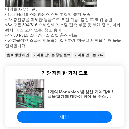
머리를 채우는 중.
<1> 304/316 스테인레스 스틸 고정밀 충진 노즐
<2> 충진량을 미세한 등급으로 조절 가능, 충진 후 액위 동일
<3> 모든 304/316 스테인레스 스틸 접촉 부품 및 액체 탱크, 미세
광택, 데스 코너 없음, 청소 용이
<4> 304/316 스테인레스 스틸 충진 펌프
<5>효율적인 스프레이 노즐은 철저하게 헹구고 세척을 위해 물을
절약합니다.
음료 생산 라인
기계를 만드는 청량 음료
기계를 만드는 소다
가장 저렴 한 가격 으로
1개의 Monobloc 병 생산 기계/장비/
식물/체계에 대하여 탄산 물 주스 포
도주 애완 동물 플라스틱 유리 3
채팅