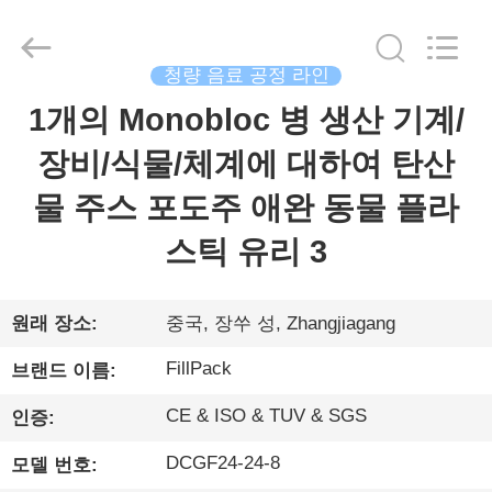
©
2014
-
2026
Zhangjiagang
City
청량 음료 공정 라인
FILL-
PACK
1개의 Monobloc 병 생산 기계/
집
Machinery
Co.,
Ltd.
All
장비/식물/체계에 대하여 탄산
Rights
Reserved.
제
물 주스 포도주 애완 동물 플라
품
스틱 유리 3
회
원래 장소:
중국, 장쑤 성, Zhangjiagang
사
FillPack
브랜드 이름:
소
CE & ISO & TUV & SGS
인증:
개
DCGF24-24-8
모델 번호: