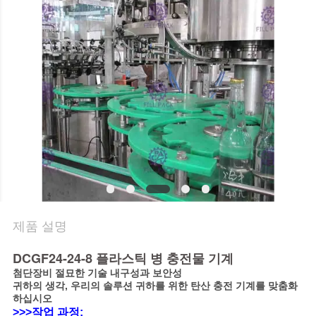
의
하
기
소
식
지
금
제품 설명
얘
DCGF24-24-8 플라스틱 병 충전물 기계
기
첨단장비 절묘한 기술 내구성과 보안성
귀하의 생각, 우리의 솔루션 귀하를 위한 탄산 충전 기계를 맞춤화
해
하십시오
>>>작업 과정: