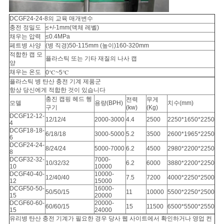
정
DCGF24-24-8의 교육 매개변수
충전 정밀도
≤+/-1mm(액체 레벨)
책
채우는 압력
≤0.4MPa
페트병 사양
(병 직경)50-115mm (높이)160-320mm
적합한 캡 모
플라스틱 또는 기타 재질의 나사 캡
양
채우는 온도
0℃~5℃
플라스틱 병 탄산 충전 기계 제품군
항상 당신에게 적합한 것이 있습니다
충진 캡핑 헤드 헹
전력
무게
모델
용량(BPH)
치수(mm)
구기
(kw)
(Kg)
DCGF12-12-
12/12/4
2000-3000
4.4
2500
2250*1650*2250
4
DCGF18-18-
6/18/18
3000-5000
5.2
3500
2600*1965*2250
6
DCGF24-24-
8/24/24
5000-7000
6.2
4500
2980*2200*2250
8
DCGF32-32-
7000-
10/32/32
6.2
6000
3880*2200*2250
10
10000
DCGF40-40-
10000-
12/40/40
7.5
7200
4000*2250*2500
12
15000
DCGF50-50-
16000-
50/50/15
11
10000
5500*2250*2500
15
20000
DCGF60-60-
20000-
60/60/15
15
11500
6500*5500*2550
15
24000
유리병 탄산 충전 기계가 필요한 경우 당사 웹 사이트에서 확인하거나 영업 컨