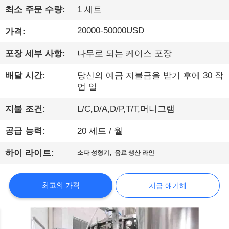
최소 주문 수량:
1 세트
공
20000-50000USD
가격:
장
견
포장 세부 사항:
나무로 되는 케이스 포장
학
배달 시간:
당신의 예금 지불금을 받기 후에 30 작
업 일
품
지불 조건:
L/C,D/A,D/P,T/T,머니그램
질
공급 능력:
20 세트 / 월
관
,
하이 라이트:
소다 성형기
음료 생산 라인
리
최고의 가격
지금 얘기해
문