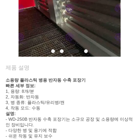
의
하
기
소
식
제품 설명
지
소용량 플라스틱 병용 반자동 수축 포장기
빠른 세부 정보:
금
1, 용량: 8개/분
2, 자동화: 반자동
3, 병 종류: 플라스틱/유리병/캔
얘
4, 작동 모드: 수동
설명:
기
- WD-250B 반자동 수축 포장기는 소규모 공장 및 소용량에 이상적
인 장비입니다.
해
- 다양한 병 및 용기에 적합
- 쉬운 작동 및 유지 보수