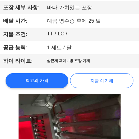
공
포장 세부 사항:
바다 가치있는 포장
장
배달 시간:
예금 영수증 후에 25 일
견
TT / LC /
지불 조건:
학
공급 능력:
1 세트 / 달
,
하이 라이트:
살균제 체계
병 포장 기계
품
질
최고의 가격
지금 얘기해
관
리
문