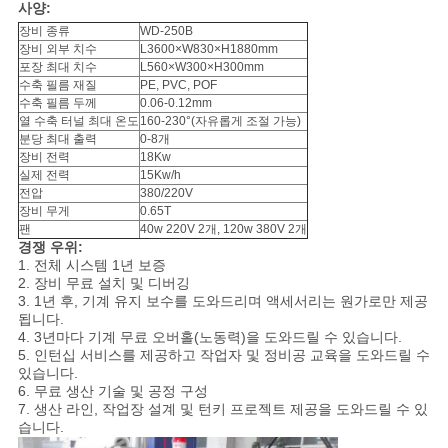
사양:
장비 종류
WD-250B
사
장비 외부 치수
L3600×W830×H1880mm
포장 최대 치수
L560×W300×H300mm
이
수축 필름 재질
PE, PVC, POF
수축 필름 두께
0.06-0.12mm
트
열 수축 터널 최대 온도
160-230°(자유롭게 조절 가능)
분당 최대 출력
0-8개
맵
장비 전력
18Kw
실제 전력
15Kw/h
전압
380/220V
장비 무게
0.65T
개
팬
40w 220V 2개, 120w 380V 2개
경쟁 우위:
인
1. 전체 시스템 1년 보증
2. 장비 무료 설치 및 디버깅
3. 1년 후, 기계 유지 보수를 도와드리며 액세서리는 원가로만 제공
정
됩니다.
4. 3년마다 기계 무료 오버홀(노동력)을 도와드릴 수 있습니다.
보
5. 인턴십 서비스를 제공하고 작업자 및 정비공 교육을 도와드릴 수
있습니다.
보
6. 무료 생산 기술 및 공정 구성
7. 생산 라인, 작업장 설계 및 턴키 프로젝트 제공을 도와드릴 수 있
호
습니다.