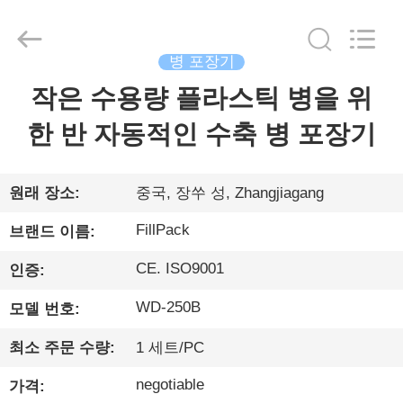
©
2014
-
2026
Zhangjiagang
City
병 포장기
FILL-
PACK
작은 수용량 플라스틱 병을 위
집
Machinery
Co.,
Ltd.
All
한 반 자동적인 수축 병 포장기
Rights
Reserved.
제
품
원래 장소:
중국, 장쑤 성, Zhangjiagang
FillPack
브랜드 이름:
회
CE. ISO9001
인증:
사
WD-250B
모델 번호:
소
최소 주문 수량:
1 세트/PC
개
negotiable
가격: