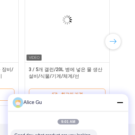
물 장비/
3 / 5개 갤런/20L 병에 넣은 물 생산
기
설비/식물/기계/체계/선
최고의 가격
Alice Gu
9:01 AM