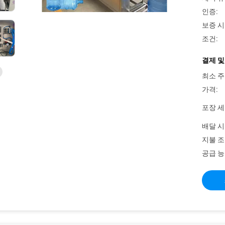
인증:
보증 시
조건:
결제 및
최소 주
가격:
포장 세
배달 시
지불 조
공급 능