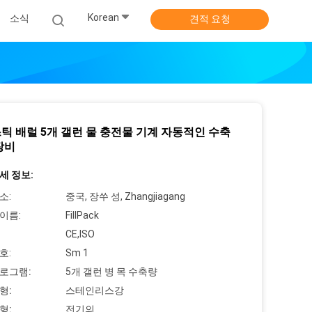
Korean
소식
견적 요청
틱 배럴 5개 갤런 물 충전물 기계 자동적인 수축
장비
세 정보:
소:
중국, 장쑤 성, Zhangjiagang
이름:
FillPack
CE,ISO
호:
Sm 1
로그램:
5개 갤런 병 목 수축량
형:
스테인리스강
형:
전기의