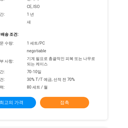
CE, ISO
간:
1 년
새
 배송 조건:
문 수량:
1 세트/PC
negotiable
기계 필요로 총괄적인 피복 또는 나무로
부 사항:
되는 케이스
간:
70-10일
건:
30% T/T 예금, 선적 전 70%
력:
80 세트 / 월
최고의 가격
접촉