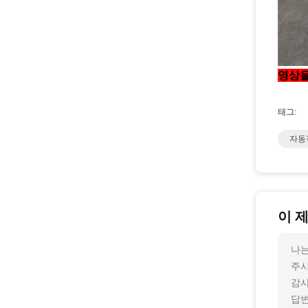
영상을
태그:
자동
이 
나는
주
감사
답변