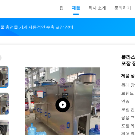
집
제품
회사 소개
문의하기
 물 충전물 기계 자동적인 수축 포장 장비
플라스
포장 
제품 상
원래 장
브랜드 
인증:
모델 번
응용 프
포장 유
제어 유