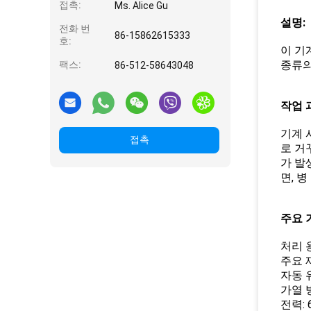
접촉:
Ms. Alice Gu
설명:
전화 번
86-15862615333
호:
이 기
종류의
팩스:
86-512-58643048
작업 
기계 
접촉
로 거
가 발
면, 
주요 
처리 용
주요 
자동 
가열 
전력: 