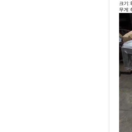
크기: 
무게: 