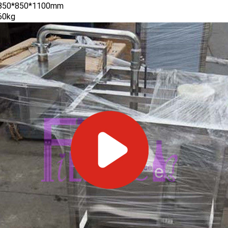
850*850*1100mm
60kg