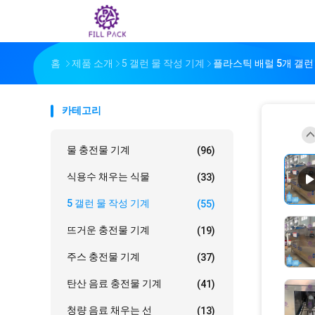
홈
제품 소개
5 갤런 물 작성 기계
플라스틱 배럴 5개 갤런
카테고리
물 충전물 기계
(96)
식용수 채우는 식물
(33)
5 갤런 물 작성 기계
(55)
뜨거운 충전물 기계
(19)
주스 충전물 기계
(37)
탄산 음료 충전물 기계
(41)
청량 음료 채우는 선
(13)