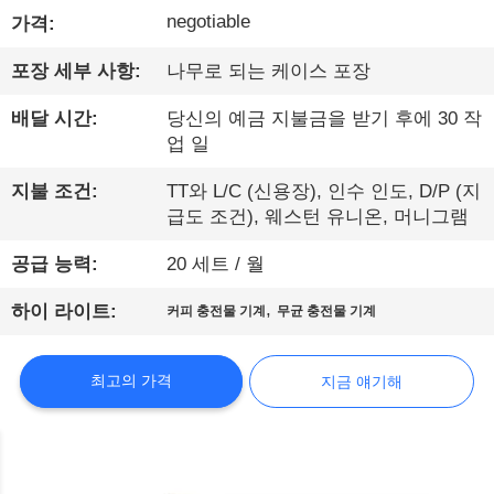
negotiable
가격:
공
장
포장 세부 사항:
나무로 되는 케이스 포장
견
배달 시간:
당신의 예금 지불금을 받기 후에 30 작
업 일
학
지불 조건:
TT와 L/C (신용장), 인수 인도, D/P (지
급도 조건), 웨스턴 유니온, 머니그램
품
공급 능력:
20 세트 / 월
질
,
하이 라이트:
커피 충전물 기계
무균 충전물 기계
관
리
최고의 가격
지금 얘기해
문