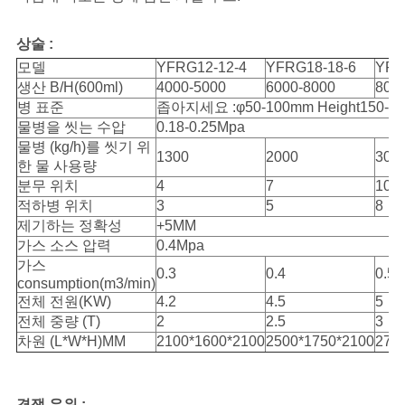
상술 :
모델
YFRG12-12-4
YFRG18-18-6
YFR
생산 B/H(600ml)
4000-5000
6000-8000
800
병 표준
좁아지세요 :φ50-100mm Height150-3
물병을 씻는 수압
0.18-0.25Mpa
물병 (kg/h)를 씻기 위
1300
2000
300
한 물 사용량
분무 위치
4
7
10
적하병 위치
3
5
8
제기하는 정확성
+5MM
가스 소스 압력
0.4Mpa
가스
0.3
0.4
0.5
consumption(m3/min)
전체 전원(KW)
4.2
4.5
5
전체 중량 (T)
2
2.5
3
차원 (L*W*H)MM
2100*1600*2100
2500*1750*2100
270
경쟁 우위 :