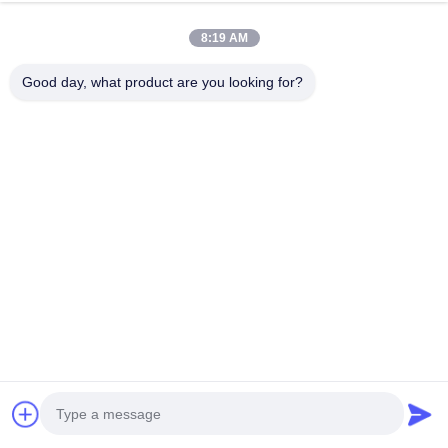
커피 차 병에 넣는 충전물
8:19 AM
기계
Good day, what product are you looking for?
negotiable MOQ:1 세트
채팅
회전하는 뜨거운 충전물
기계
negotiable MOQ:1 세트
채팅
과일 주스 공정 장치
지금 얘기해
negotiable MOQ:1 세트
채팅