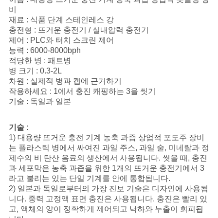
비
사
재료 : 식품 단계 스테인레스 강
충전형 : 뜨거운 충전기 / 실내압력 충전기
이
제어 : PLC와 터치 스크린 제어
능력 : 6000-8000bph
트
적당한 병 : 패트병
병 크기 : 0.3-2L
맵
차원 : 실제적 병과 캡에 근거하기
작용하세요 : 1에서 충진 캐핑하는 3을 씻기
기술 : 독일과 일본
개
기술 :
인
1) 대용량 뜨거운 충전 기계 농축 과즙 상업적 포도주 장비
는 플라스틱 병에서 싸여진 과일 주스, 과일 술, 미네랄과 정
정
제수의 비 탄산 음료의 생산에서 사용됩니다. 씻을 때, 충진
보
과 세포막은 농축 과즙을 위한 1개의 뜨거운 충전기에서 3
라고 불리는 있는 단일 기계를 안에 통합됩니다.
보
2) 일본과 독일로부터의 가장 진보 기술은 디자인에 사용됩
니다. 중력 고정액 표면 충진은 사용됩니다. 충진은 빨리 있
호
고, 액체의 양이 정확하게 제어되고 낙하와 누출이 회피됩