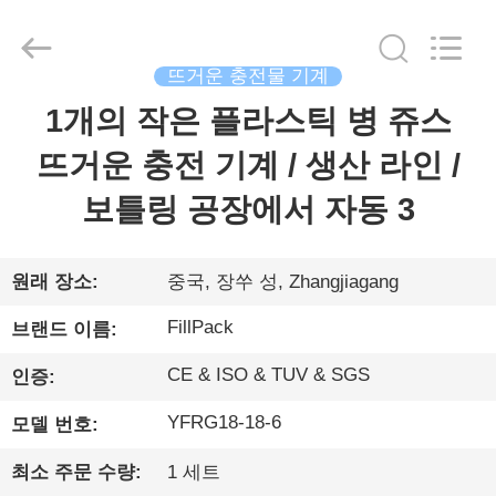
©
2014
-
2026
Zhangjiagang
City
뜨거운 충전물 기계
FILL-
PACK
1개의 작은 플라스틱 병 쥬스
집
Machinery
Co.,
Ltd.
All
뜨거운 충전 기계 / 생산 라인 /
Rights
Reserved.
제
보틀링 공장에서 자동 3
품
원래 장소:
중국, 장쑤 성, Zhangjiagang
회
FillPack
브랜드 이름:
사
CE & ISO & TUV & SGS
인증:
소
YFRG18-18-6
모델 번호:
개
최소 주문 수량:
1 세트