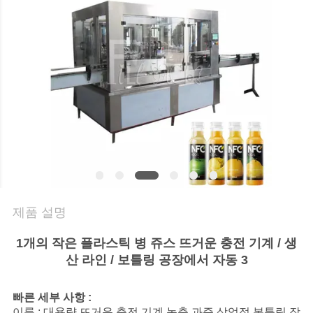
의
하
기
소
식
지
금
제품 설명
얘
1개의 작은 플라스틱 병 쥬스 뜨거운 충전 기계 / 생
산 라인 / 보틀링 공장에서 자동 3
기
해
빠른 세부 사항 :
이름 : 대용량 뜨거운 충전 기계 농축 과즙 상업적 봇틀링 장