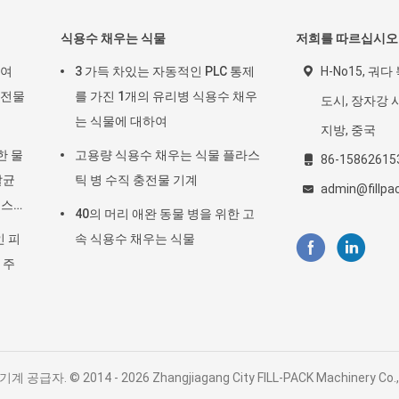
식용수 채우는 식물
저희를 따르십시오
하여
3 가득 차있는 자동적인 PLC 통제
H-No15, 궈다
충전물
를 가진 1개의 유리병 식용수 채우
도시, 장자강 시 c
는 식물에 대하여
지방, 중국
한 물
고용량 식용수 채우는 식물 플라스
86-15862615
살균
틱 병 수직 충전물 기계
admin@fillp
주스
40의 머리 애완 동물 병을 위한 고
인 피
속 식용수 채우는 식물
 주
. © 2014 - 2026 Zhangjiagang City FILL-PACK Machinery Co., Ltd