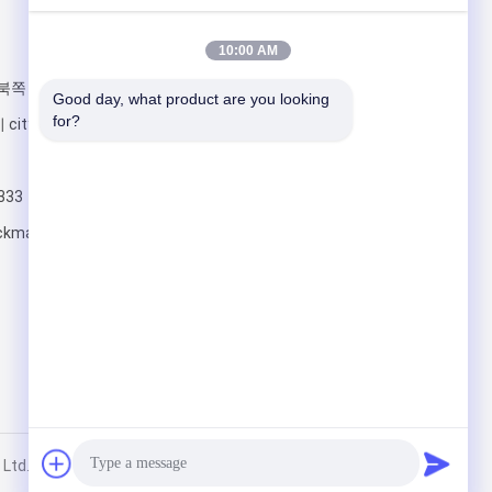
우리를 메일
10:00 AM
 북쪽 rd, 양스헤
Good day, what product are you looking 
for?
ity,JiangSu
333
ackmachine.com
보내십시오
. All Rights Reserved.