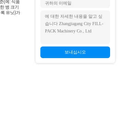
준(예: 식품
한 병 크기
블록 유닛)가
보내십시오