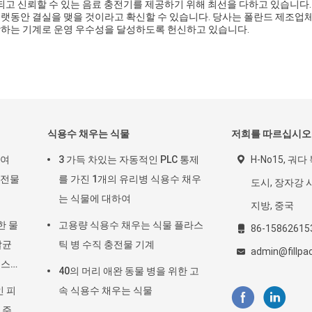
Ltd.는 오래 지속되고 신뢰할 수 있는 음료 충전기를 제공하기 위해 최선을 다하고 있습니다
오랫동안 결실을 맺을 것이라고 확신할 수 있습니다. 당사는 폴란드 제조업
장하는 기계로 운영 우수성을 달성하도록 헌신하고 있습니다.
식용수 채우는 식물
저희를 따르십시오
하여
3 가득 차있는 자동적인 PLC 통제
H-No15, 궈다
충전물
를 가진 1개의 유리병 식용수 채우
도시, 장자강 시 c
는 식물에 대하여
지방, 중국
한 물
고용량 식용수 채우는 식물 플라스
86-15862615
살균
틱 병 수직 충전물 기계
admin@fillp
주스
40의 머리 애완 동물 병을 위한 고
인 피
속 식용수 채우는 식물
 주