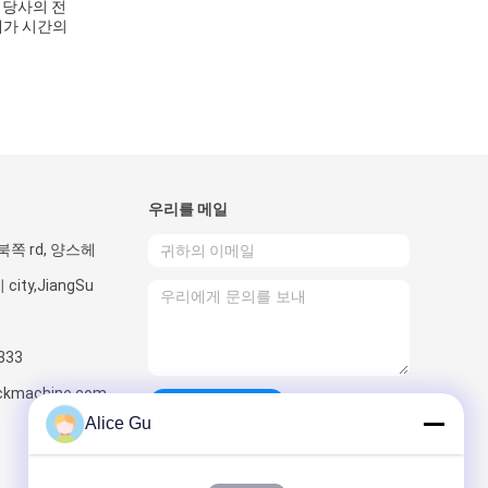
. 당사의 전
체가 시간의
우리를 메일
 북쪽 rd, 양스헤
ity,JiangSu
333
ackmachine.com
보내십시오
Alice Gu