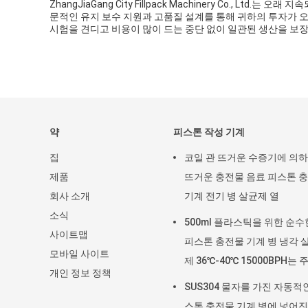
ZhangJiaGang City Fillpack Machinery Co., 
문적인 유지 보수 지원과 고품질 설계를 통해 귀하의 투자가 
시험을 견디고 비용이 많이 드는 중단 없이 일관된 생산을 보
약
피스톤 작성 기계
집
코일 관 뜨거운 수증기에 의
제품
뜨거운 충전물 음료 피스톤 
회사 소개
기계 전기 병 살균제 열
소식
500ml 플라스틱을 위한 순수
사이트맵
피스톤 충전물 기계 병 냉각 
모바일 사이트
제 36℃-40℃ 15000BPH는 
개인 정보 정책
를 병에 넣었습니다
SUS304 물자를 가진 자동적
스톤 충전물 기계 병에 넣어진