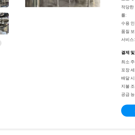
적당한 
를:
수용 인
품질 보
서비스:
결제 및
최소 주
포장 세
배달 시
지불 조
공급 능