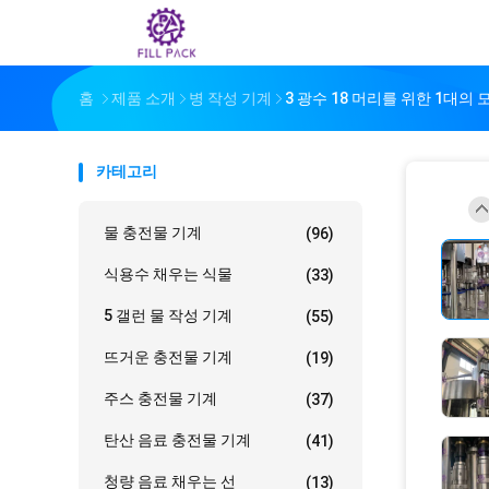
홈
제품 소개
병 작성 기계
3 광수 18 머리를 위한 1대의
카테고리
물 충전물 기계
(96)
식용수 채우는 식물
(33)
5 갤런 물 작성 기계
(55)
뜨거운 충전물 기계
(19)
주스 충전물 기계
(37)
탄산 음료 충전물 기계
(41)
청량 음료 채우는 선
(13)