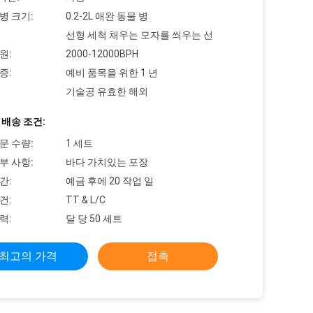
병 크기:
0.2-2L 애완 동물 병
선형 세척 채우는 모자를 씌우는 선
원:
2000-12000BPH
증:
예비 품목을 위한 1 년
기술공 유효한 해외
 배송 조건:
문 수량:
1 세트
부 사항:
바다 가치있는 포장
간:
예금 후에 20 작업 일
건:
TT & L/C
력:
달 당 50 세트
최고의 가격
접촉