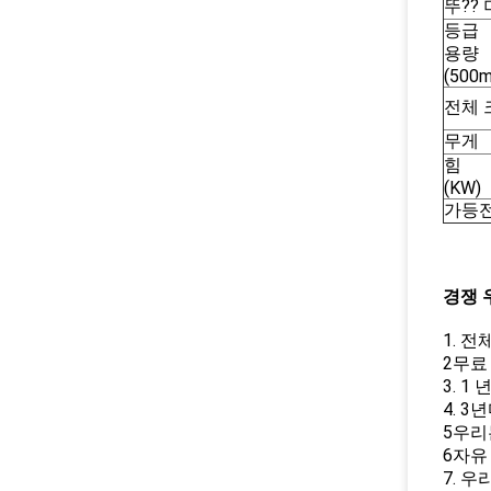
뚜??
등급
용량
(500m
전체 
무게
힘
(KW)
가등
경쟁 
1. 
2무료
3. 
4. 
5우리
6자유
7. 