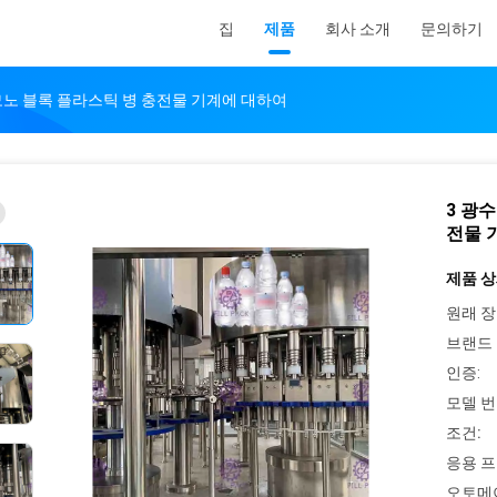
집
제품
회사 소개
문의하기
 모노 블록 플라스틱 병 충전물 기계에 대하여
3 광
전물 
제품 상
원래 장
브랜드 
인증:
모델 번
조건:
응용 프
오토메