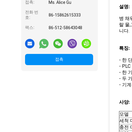
접촉:
Ms. Alice Gu
설명:
전화 번
86-15862615333
호:
병 채
랄 물
팩스:
86-512-58643048
니다.
특징:
접촉
- 한
- P
- 한
- 두 
- 기
사양:
모델
세척 
충전 