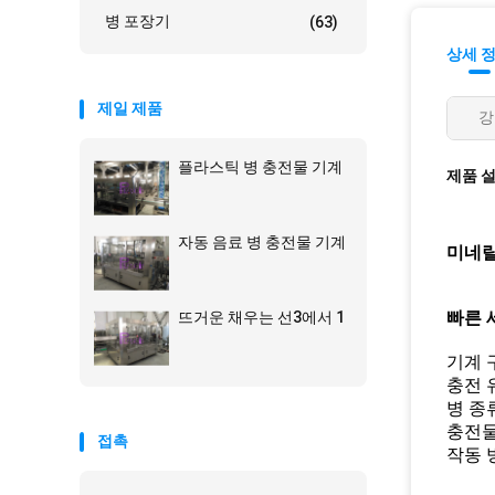
병 포장기
(63)
상세 
제일 제품
강
플라스틱 병 충전물 기계
제품 
자동 음료 병 충전물 기계
미네랄
빠른 
뜨거운 채우는 선3에서 1
기계 구
충전 
병 종류
충전물
접촉
작동 방