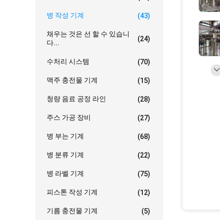
병 작성 기계
(43)
채우는 것은 선 할 수 있습니
(24)
다...
수처리 시스템
(70)
맥주 충전물 기계
(15)
청량 음료 공정 라인
(28)
주스 가공 장비
(27)
병 부는 기계
(68)
병 분류 기계
(22)
병 라벨 기계
(75)
피스톤 작성 기계
(12)
기름 충전물 기계
(5)