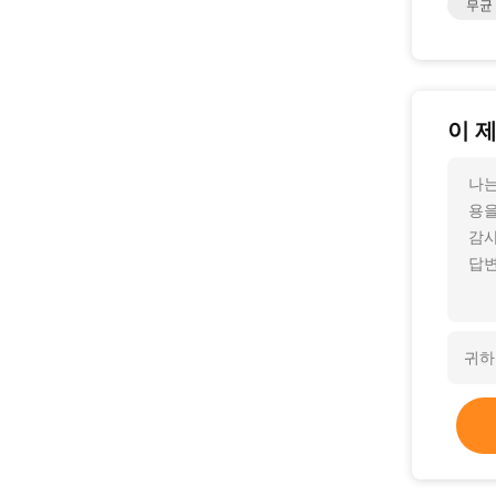
무균
이 
나는
용을
감사
답변